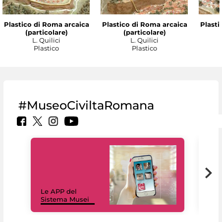
Plastico di Roma arcaica
Plastico di Roma arcaica
Plasti
(particolare)
(particolare)
L. Quilici
L. Quilici
Plastico
Plastico
#MuseoCiviltaRomana
Il 
Le APP del
Mus
Sistema Musei
net