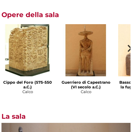
Opere della sala
Cippo del Foro (575-550
Guerriero di Capestrano
Bassor
a.C.)
(VI secolo a.C.)
la fu
Calco
Calco
(
La sala