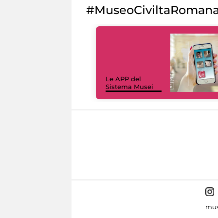
#MuseoCiviltaRoman
Le APP del
Sistema Musei
mus