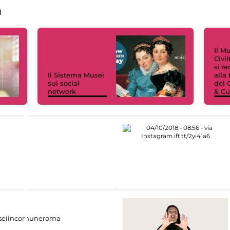
a
Il M
Civi
si r
Il Sistema Musei
alla
sui social
del 
network
& Cu
eiincomuneroma