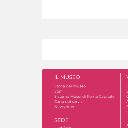
IL MUSEO
Storia del museo
Staff
Sistema Musei di Roma Capitale
C
Carta dei servizi
A
Newsletter
SEDE
L'edificio