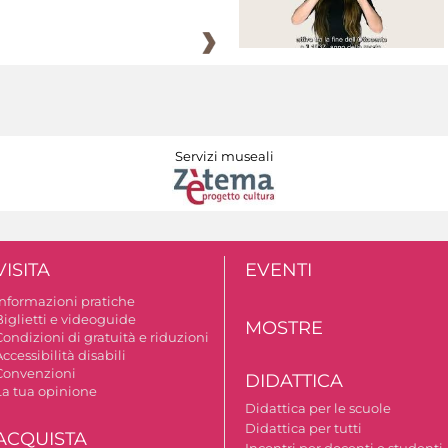
Servizi museali
VISITA
EVENTI
Informazioni pratiche
Biglietti e videoguide
MOSTRE
ondizioni di gratuità e riduzioni
ccessibilità disabili
Convenzioni
DIDATTICA
La tua opinione
Didattica per le scuole
Didattica per tutti
ACQUISTA
Incontri per docenti e studenti