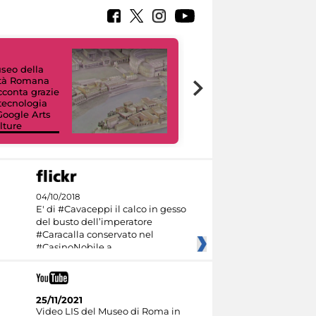
useo della
ltà Romana
Tour Virtuali.
acconta grazie
Viaggio digitale
 tecnologia
tra otto musei
Google Arts
civici e i loro
lture
capolavori
04/10/2018
E' di #Cavaceppi il calco in gesso
del busto dell’imperatore
#Caracalla conservato nel
#CasinoNobile a
25/11/2021
Video LIS del Museo di Roma in