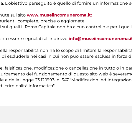
. L'obiettivo perseguito è quello di fornire un'informazione a
nute sul sito
www.museiincomuneroma.it:
urienti, complete, precise o aggiornate
ni sui quali il Roma Capitale non ha alcun controllo e per i qual
ono essere segnalati all'indirizzo
info@museiincomuneroma.i
ella responsabilità non ha lo scopo di limitare la responsabil
 di escluderla nei casi in cui non può essere esclusa in forza d
e, falsificazione, modificazione o cancellazione in tutto o in 
urbamento del funzionamento di questo sito web è severament
 e della Legge 23.12.1993, n. 547 "Modificazioni ed integrazio
 criminalità informatica".