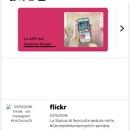
Il 
Le APP del
sui 
Sistema Musei
net
03/10/2018
La Statua di fanciulla seduta nella
#CentraleMontemartini sembra