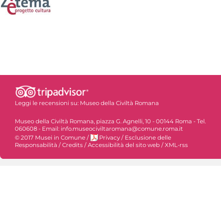
Leggi le recensioni su:
Museo della Civiltà Romana
Museo della Civiltà Romana, piazza G. Agnelli, 10 - 00144 Roma - Tel.
060608 - Email: info.museociviltaromana@comune.roma.it
© 2017 Musei in Comune
/
Privacy
/
Esclusione delle
Responsabilità
/
Credits
/
Accessibilità del sito web
/
XML-rss