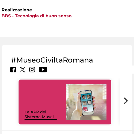
Realizzazione
BBS - Tecnologia di buon senso
#MuseoCiviltaRomana
Il 
Le APP del
Mus
Sistema Musei
net