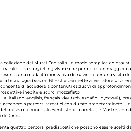
la collezione dei Musei Capitolini in modo semplice ed esausti
te tramite uno storytelling vivace che permette un maggior c
presenta una modalità innovativa di fruizione per una visita del
lla tecnologia beacon BLE che permette al visitatore di orienta
consente di accedere a contenuti esclusivi di approfondime
rospettive inedite e scorci mozzafiato.
ngue (italiano, english, français, deutsch, español, русский), pr
bile accedere a percorsi tematici con durata predeterminata, L
el museo e i principali eventi storici correlati, e Mostre, con
i di Roma.
enta quattro percorsi predisposti che possono essere scelti dai 