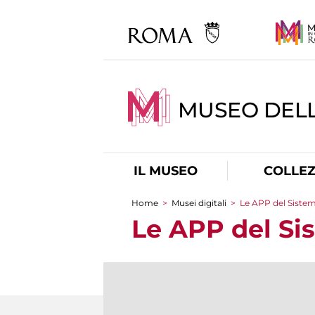
MUSEO DELL
IL MUSEO
COLLEZ
Home
>
Musei digitali
>
Le APP del Siste
Tu sei qui
Le APP del Si