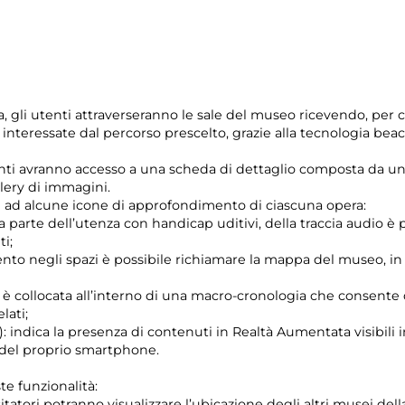
a, gli utenti attraverseranno le sale del museo ricevendo, per 
 interessate dal percorso prescelto, grazie alla tecnologia bea
enti avranno accesso a una scheda di dettaglio composta da u
llery di immagini.
e ad alcune icone di approfondimento di ciascuna opera:
 da parte dell’utenza con handicap uditivi, della traccia audio 
i;
 negli spazi è possibile richiamare la mappa del museo, in cui
 collocata all’interno di una macro-cronologia che consente di
lati;
): indica la presenza di contenuti in Realtà Aumentata visibili
 del proprio smartphone.
te funzionalità:
sitatori potranno visualizzare l’ubicazione degli altri musei del