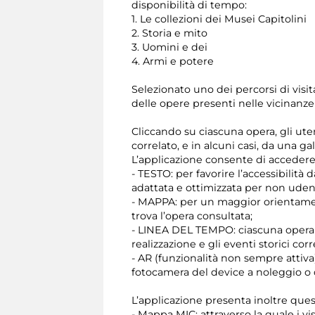
disponibilità di tempo:
1. Le collezioni dei Musei Capitolini
2. Storia e mito
3. Uomini e dei
4. Armi e potere
Selezionato uno dei percorsi di visit
delle opere presenti nelle vicinanze
Cliccando su ciascuna opera, gli ut
correlato, e in alcuni casi, da una ga
L’applicazione consente di acceder
- TESTO: per favorire l’accessibilità
adattata e ottimizzata per non udent
- MAPPA: per un maggior orientamento
trova l’opera consultata;
- LINEA DEL TEMPO: ciascuna opera è
realizzazione e gli eventi storici corre
- AR (funzionalità non sempre attiva
fotocamera del device a noleggio o
L’applicazione presenta inoltre ques
- Mappa MIC: attraverso la quale i vi