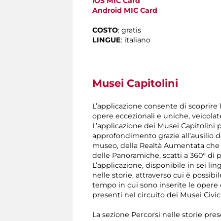
iOS MIC Card
Android
MIC Card
COSTO
: gratis
LINGUE
: italiano
Musei Capitolini
L’applicazione consente di scoprire 
opere eccezionali e uniche, veicola
L’applicazione dei Musei Capitolini 
approfondimento grazie all’ausilio de
museo, della Realtà Aumentata che 
delle Panoramiche, scatti a 360° di p
L’applicazione, disponibile in sei li
nelle storie, attraverso cui è possi
tempo in cui sono inserite le opere d
presenti nel circuito dei Musei Civic
La sezione Percorsi nelle storie pres