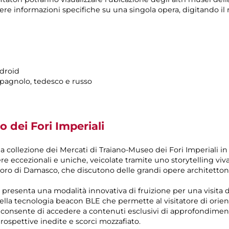
vere informazioni specifiche su una singola opera, digitando 
ndroid
, spagnolo, tedesco e russo
 dei Fori Imperiali
la collezione dei Mercati di Traiano-Museo dei Fori Imperiali 
e eccezionali e uniche, veicolate tramite uno storytelling vivac
doro di Damasco, che discutono delle grandi opere architettonic
o presenta una modalità innovativa di fruizione per una visita d
lla tecnologia beacon BLE che permette al visitatore di orienta
consente di accedere a contenuti esclusivi di approfondime
rospettive inedite e scorci mozzafiato.