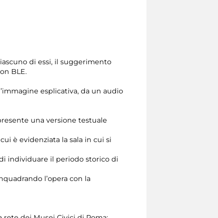
ciascuno di essi, il suggerimento
con BLE.
n’immagine esplicativa, da un audio
è presente una versione testuale
 è evidenziata la sala in cui si
 individuare il periodo storico di
 inquadrando l’opera con la
la rete dei Musei Civici di Roma;