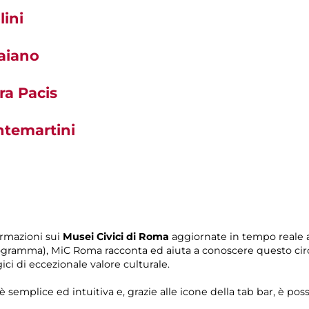
ini
raiano
ra Pacis
ntemartini
ormazioni sui
Musei Civici di Roma
aggiornate in tempo reale a
n programma), MiC Roma racconta ed aiuta a conoscere questo 
ci di eccezionale valore culturale.
 semplice ed intuitiva e, grazie alle icone della tab bar, è po