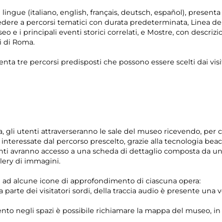
 lingue (italiano, english, français, deutsch, español), presenta
accedere a percorsi tematici con durata predeterminata, Linea 
eo e i principali eventi storici correlati, e Mostre, con descriz
i di Roma.
enta tre percorsi predisposti che possono essere scelti dai visit
a, gli utenti attraverseranno le sale del museo ricevendo, per 
 interessate dal percorso prescelto, grazie alla tecnologia bea
enti avranno accesso a una scheda di dettaglio composta da u
llery di immagini.
e ad alcune icone di approfondimento di ciascuna opera:
da parte dei visitatori sordi, della traccia audio è presente una
 negli spazi è possibile richiamare la mappa del museo, in cui