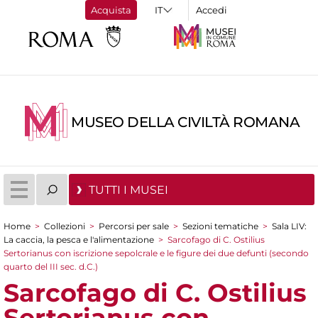
Acquista
Accedi
MUSEO DELLA CIVILTÀ ROMANA
TUTTI I MUSEI
Home
>
Collezioni
>
Percorsi per sale
>
Sezioni tematiche
>
Sala LIV:
Tu sei qui
La caccia, la pesca e l'alimentazione
>
Sarcofago di C. Ostilius
Sertorianus con iscrizione sepolcrale e le figure dei due defunti (secondo
quarto del III sec. d.C.)
Sarcofago di C. Ostilius
Sertorianus con