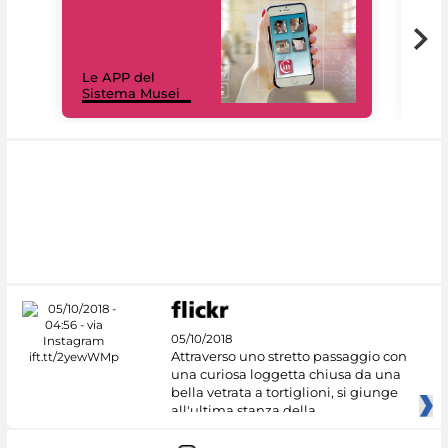
Il 
Le APP del
Mus
Sistema Musei
net
05/10/2018
Attraverso uno stretto passaggio con
una curiosa loggetta chiusa da una
bella vetrata a tortiglioni, si giunge
all'ultima stanza della