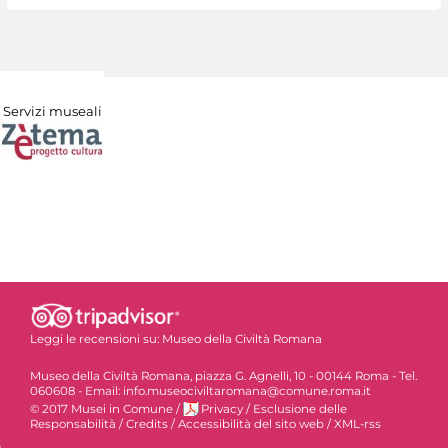
Servizi museali
Leggi le recensioni su:
Museo della Civiltà Romana
Museo della Civiltà Romana, piazza G. Agnelli, 10 - 00144 Roma - Tel.
060608 - Email: info.museociviltaromana@comune.roma.it
© 2017 Musei in Comune
/
Privacy
/
Esclusione delle
Responsabilità
/
Credits
/
Accessibilità del sito web
/
XML-rss