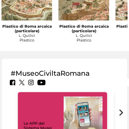
Plastico di Roma arcaica
Plastico di Roma arcaica
Plasti
(particolare)
(particolare)
L. Quilici
L. Quilici
Plastico
Plastico
#MuseoCiviltaRomana
Il 
Le APP del
Mus
Sistema Musei
net