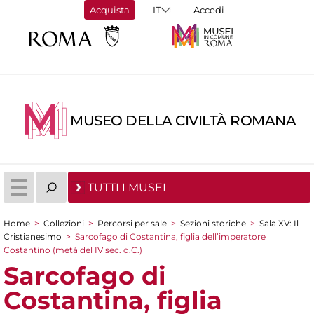
Acquista
Accedi
MUSEO DELLA CIVILTÀ ROMANA
TUTTI I MUSEI
Home
>
Collezioni
>
Percorsi per sale
>
Sezioni storiche
>
Sala XV: Il
Tu sei qui
Cristianesimo
>
Sarcofago di Costantina, figlia dell’imperatore
Costantino (metà del IV sec. d.C.)
Sarcofago di
Costantina, figlia