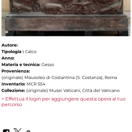
Autore:
Tipologia :
Calco
Anno:
Materia e tecnica:
Gesso
Provenienza:
(originale) Mausoleo di Costantina (S. Costanza), Roma
Inventario:
MCR 554
Collezione:
(originale) Musei Vaticani, Città del Vaticano
> Effettua il login per aggiungere questa opera al tuo
percorso