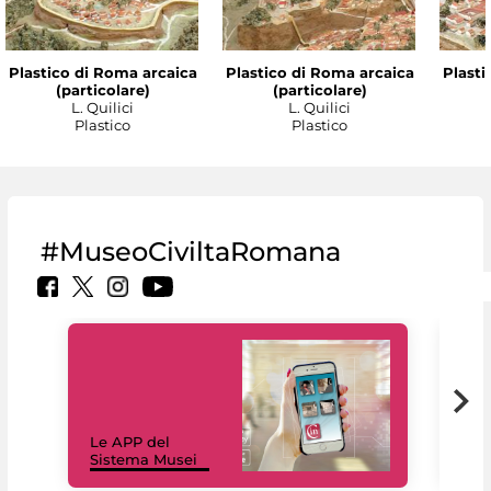
Plastico di Roma arcaica
Plastico di Roma arcaica
Plasti
(particolare)
(particolare)
L. Quilici
L. Quilici
Plastico
Plastico
#MuseoCiviltaRomana
Il 
Le APP del
Mus
Sistema Musei
net