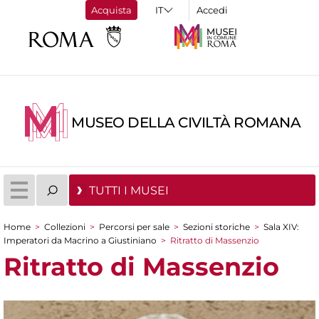
Acquista
Accedi
MUSEO DELLA CIVILTÀ ROMANA
TUTTI I MUSEI
Home
>
Collezioni
>
Percorsi per sale
>
Sezioni storiche
>
Sala XIV:
Tu sei qui
Imperatori da Macrino a Giustiniano
>
Ritratto di Massenzio
Ritratto di Massenzio