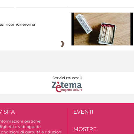
eiincomuneroma
Servizi museali
VISITA
EVENTI
Informazioni pratiche
Biglietti e videoguide
MOSTRE
ondizioni di gratuità e riduzioni