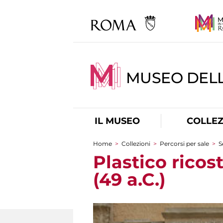
MUSEO DELL
IL MUSEO
COLLEZ
Home
>
Collezioni
>
Percorsi per sale
>
S
Tu sei qui
Plastico ricos
(49 a.C.)