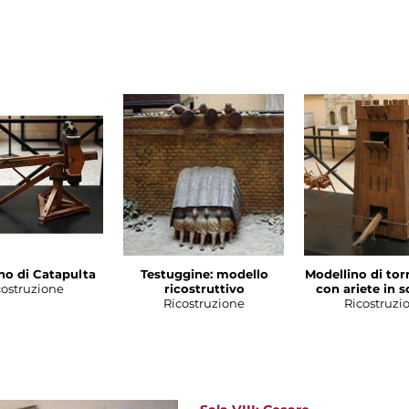
no di Catapulta
Testuggine: modello
Modellino di tor
costruzione
ricostruttivo
con ariete in sc
Ricostruzione
Ricostruzi