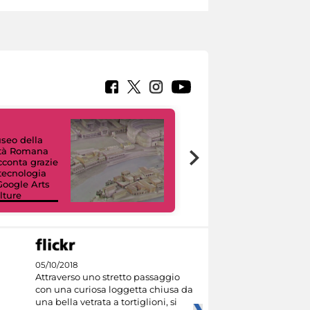
useo della
ltà Romana
Tour Virtuali.
acconta grazie
Viaggio digitale
 tecnologia
tra otto musei
Google Arts
civici e i loro
lture
capolavori
05/10/2018
Attraverso uno stretto passaggio
con una curiosa loggetta chiusa da
una bella vetrata a tortiglioni, si