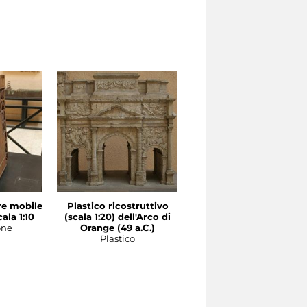
re mobile
Plastico ricostruttivo
ala 1:10
(scala 1:20) dell'Arco di
one
Orange (49 a.C.)
Plastico