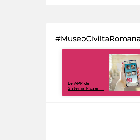
#MuseoCiviltaRoman
Le APP del
Sistema Musei