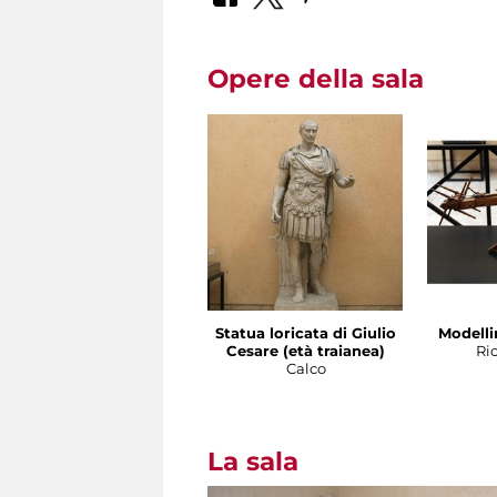
Opere della sala
Statua loricata di Giulio
Modelli
Cesare (età traianea)
Ri
Calco
La sala