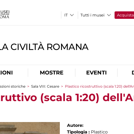
Tutti i musei
Acquist
A CIVILTÀ ROMANA
IONI
MOSTRE
EVENTI
ezioni storiche
>
Sala VIII: Cesare
>
Plastico ricostruttivo (scala 1:20) dell'
truttivo (scala 1:20) dell
Autore:
Tipologia :
Plastico