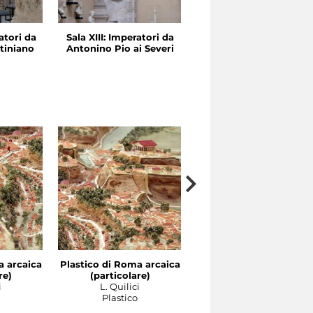
atori da
Sala XIII: Imperatori da
Sala XII: Traiano e
tiniano
Antonino Pio ai Severi
Adriano
a arcaica
Plastico di Roma arcaica
Plastico di Roma arcai
re)
(particolare)
(particolare)
i
L. Quilici
L. Quilici
Plastico
Plastico