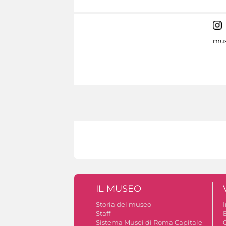
mus
IL MUSEO
Storia del museo
Staff
Sistema Musei di Roma Capitale
C