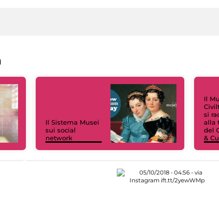
a
Il M
Civi
si r
Il Sistema Musei
alla
sui social
del 
network
& Cu