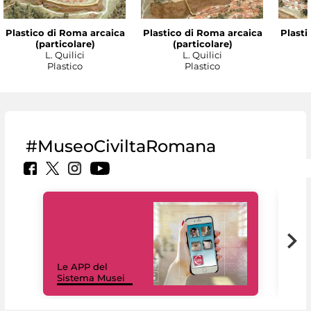
Plastico di Roma arcaica
Plastico di Roma arcaica
Plasti
(particolare)
(particolare)
L. Quilici
L. Quilici
Plastico
Plastico
#MuseoCiviltaRomana
Il 
Le APP del
Mus
Sistema Musei
net