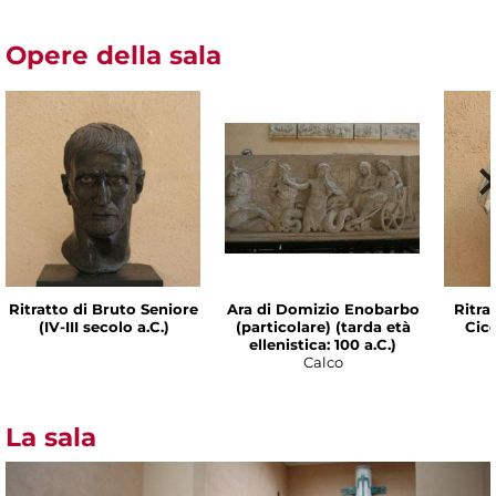
Opere della sala
Ritratto di Bruto Seniore
Ara di Domizio Enobarbo
Ritra
(IV-III secolo a.C.)
(particolare) (tarda età
Cice
ellenistica: 100 a.C.)
Calco
La sala