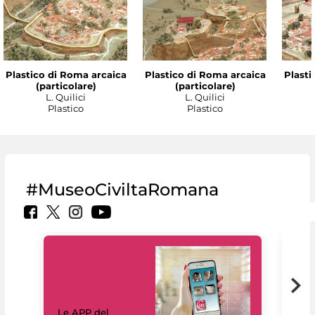
Plastico di Roma arcaica
Plastico di Roma arcaica
Plasti
(particolare)
(particolare)
L. Quilici
L. Quilici
Plastico
Plastico
#MuseoCiviltaRomana
Il 
Le APP del
Mus