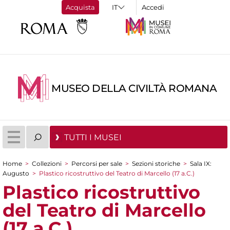
Acquista
Accedi
MUSEO DELLA CIVILTÀ ROMANA
TUTTI I MUSEI
Home
>
Collezioni
>
Percorsi per sale
>
Sezioni storiche
>
Sala IX:
Tu sei qui
Augusto
>
Plastico ricostruttivo del Teatro di Marcello (17 a.C.)
Plastico ricostruttivo
del Teatro di Marcello
(17 a.C.)