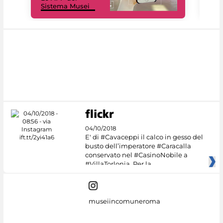
Sistema Musei
net
04/10/2018
E' di #Cavaceppi il calco in gesso del
busto dell’imperatore #Caracalla
conservato nel #CasinoNobile a
#VillaTorlonia. Per la
museiincomuneroma