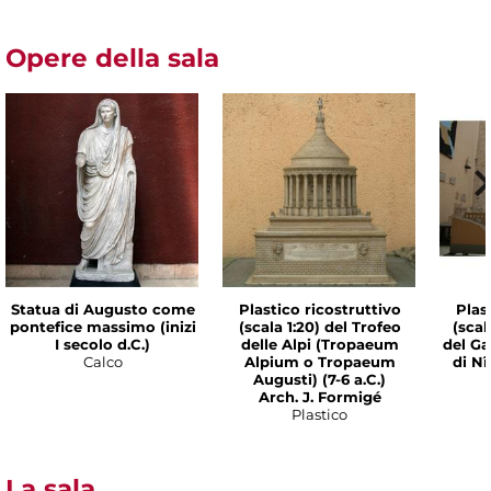
Opere della sala
Statua di Augusto come
Plastico ricostruttivo
Plas
pontefice massimo (inizi
(scala 1:20) del Trofeo
(scal
I secolo d.C.)
delle Alpi (Tropaeum
del Ga
Calco
Alpium o Tropaeum
di Nî
Augusti) (7-6 a.C.)
Arch. J. Formigé
Plastico
La sala