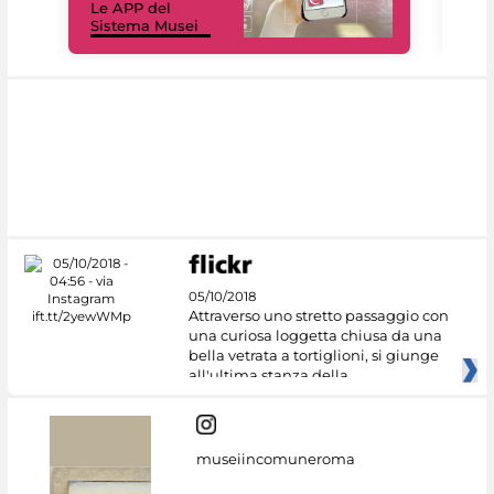
Le APP del
Mus
Sistema Musei
net
05/10/2018
Attraverso uno stretto passaggio con
una curiosa loggetta chiusa da una
bella vetrata a tortiglioni, si giunge
all'ultima stanza della
museiincomuneroma