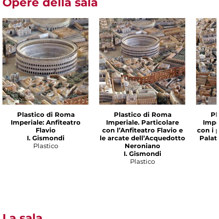
Opere della sala
Plastico di Roma
Plastico di Roma
Pl
Imperiale: Anfiteatro
Imperiale. Particolare
Impe
Flavio
con l’Anfiteatro Flavio e
con i p
I. Gismondi
le arcate dell’Acquedotto
Palat
Plastico
Neroniano
I. Gismondi
Plastico
La sala