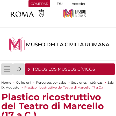
COMPRAR
Acceder
MUSEO DELLA CIVILTÀ ROMANA
TODOS LOS MUSEOS CÍVICOS
Home
>
Collezioni
>
Percursos por salas
>
Secciones históricas
>
Sala
You are here
IX: Augusto
>
Plastico ricostruttivo del Teatro di Marcello (17 a.C.)
Plastico ricostruttivo
del Teatro di Marcello
(17 a.C.)