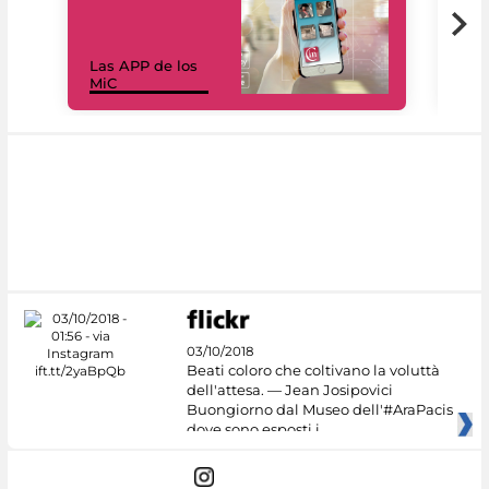
Las APP de los
I Mi
MiC
net
03/10/2018
Beati coloro che coltivano la voluttà
dell'attesa. — Jean Josipovici
Buongiorno dal Museo dell'#AraPacis
dove sono esposti i