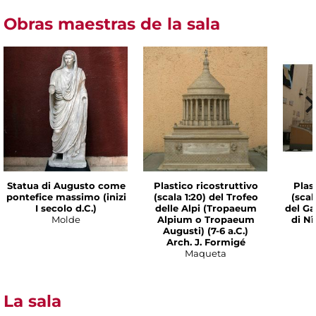
Obras maestras de la sala
Statua di Augusto come
Plastico ricostruttivo
Plas
pontefice massimo (inizi
(scala 1:20) del Trofeo
(scal
I secolo d.C.)
delle Alpi (Tropaeum
del Ga
Molde
Alpium o Tropaeum
di Nî
Augusti) (7-6 a.C.)
Arch. J. Formigé
Maqueta
La sala