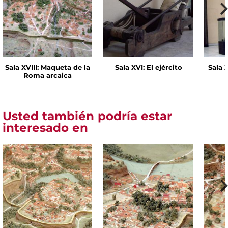
Sala XVIII: Maqueta de la
Sala XVI: El ejército
Sala 
Roma arcaica
Usted también podría estar
interesado en