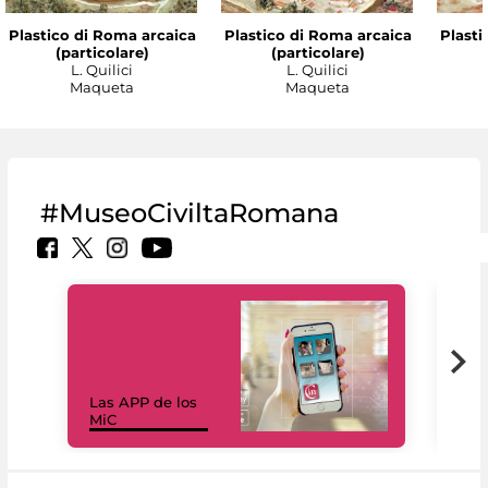
Plastico di Roma arcaica
Plastico di Roma arcaica
Plasti
(particolare)
(particolare)
L. Quilici
L. Quilici
Maqueta
Maqueta
#MuseoCiviltaRomana
Las APP de los
I Mi
MiC
net