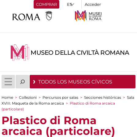
COMPRAR
Acceder
MUSEO DELLA CIVILTÀ ROMANA
TODOS LOS MUSEOS CÍVICOS
Home
>
Collezioni
>
Percursos por salas
>
Secciones históricas
>
Sala
You are here
XVIII: Maqueta de la Roma arcaica
>
Plastico di Roma arcaica
(particolare)
Plastico di Roma
arcaica (particolare)