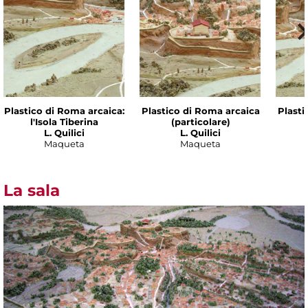
Plastico di Roma arcaica:
Plastico di Roma arcaica
Plasti
l'Isola Tiberina
(particolare)
L. Quilici
L. Quilici
Maqueta
Maqueta
La sala