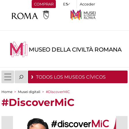
COMPRAR
Acceder
MUSEO DELLA CIVILTÀ ROMANA
TODOS LOS MUSEOS CÍVICOS
Home
>
Musei digitali
>
#DiscoverMiC
You are here
#DiscoverMiC