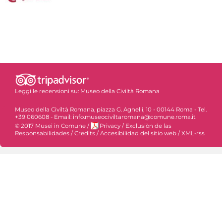
Leggi le recensioni su:
Museo della Civiltà Romana
Museo della Civiltà Romana, piazza G. Agnelli, 10 - 00144 Roma - Tel.
+39 060608 - Email: info.museociviltaromana@comune.roma.it
© 2017 Musei in Comune
/
Privacy
/
Exclusiòn de las
Responsabilidades
/
Credits
/
Accesibilidad del sitio web
/
XML-rss