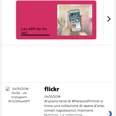
Las APP de los
I Mi
MiC
net
04/10/2018
Al piano terra di #PalazzoPrimoli si
trova una collezione di opere d’arte,
cimeli napoleonici, memorie
familiari. La collezione