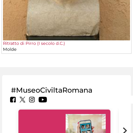
Ritratto di Pirro (I secolo d.C.)
Molde
#MuseoCiviltaRomana