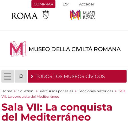
COMPRAR
Acceder
MUSEO DELLA CIVILTÀ ROMANA
TODOS LOS MUSEOS CÍVICOS
Home
>
Collezioni
>
Percursos por salas
>
Secciones históricas
>
Sala
You are here
VII: La conquista del Mediterráneo
Sala VII: La conquista
del Mediterráneo