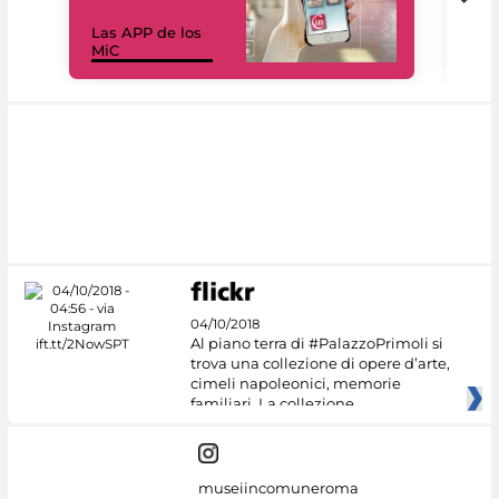
Las APP de los
I Mi
MiC
net
04/10/2018
Al piano terra di #PalazzoPrimoli si
trova una collezione di opere d’arte,
cimeli napoleonici, memorie
familiari. La collezione
museiincomuneroma