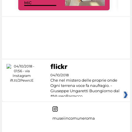
MiC
net
04/10/2018
Che nel mistero delle proprie onde
Ogni terrena voce fa naufragio. -
Giuseppe Ungaretti Buongiorno dal
#MuseoBarracco
museiincomuneroma