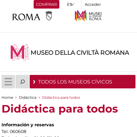
COMPRAR
Acceder
MUSEO DELLA CIVILTÀ ROMANA
TODOS LOS MUSEOS CÍVICOS
Home
>
Didáctica
>
Didáctica para todos
You are here
Didáctica para todos
Información y reservas
Tel. 060608