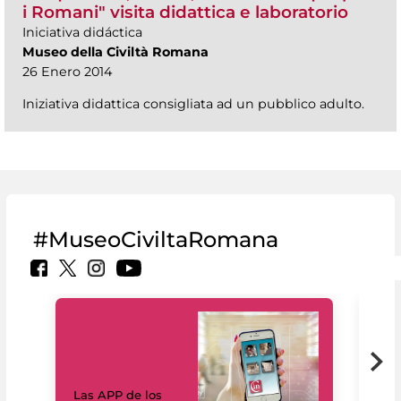
i Romani" visita didattica e laboratorio
Iniciativa didáctica
Museo della Civiltà Romana
26 Enero 2014
Iniziativa didattica consigliata ad un pubblico adulto.
#MuseoCiviltaRomana
Las APP de los
I Mi