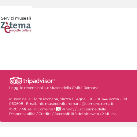
Servizi museali
Leggi le recensioni su:
Museo della Civiltà Romana
Museo della Civiltà Romana, piazza G. Agnelli, 10 - 00144 Roma - Tel.
060608 - Email: info.museociviltaromana@comune.roma.it
© 2017 Musei in Comune
/
Privacy
/
Esclusione delle
Responsabilità
/
Credits
/
Accessibilità del sito web
/
XML-rss