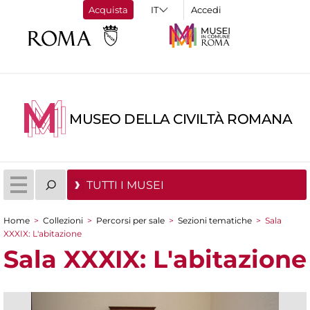
Acquista
Accedi
MUSEO DELLA CIVILTÀ ROMANA
TUTTI I MUSEI
Home
>
Collezioni
>
Percorsi per sale
>
Sezioni tematiche
>
Sala
Tu sei qui
XXXIX: L'abitazione
Sala XXXIX: L'abitazione