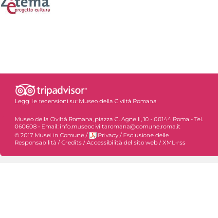
Leggi le recensioni su:
Museo della Civiltà Romana
Museo della Civiltà Romana, piazza G. Agnelli, 10 - 00144 Roma - Tel.
060608 - Email: info.museociviltaromana@comune.roma.it
© 2017 Musei in Comune
/
Privacy
/
Esclusione delle
Responsabilità
/
Credits
/
Accessibilità del sito web
/
XML-rss