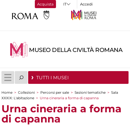
Acquista
Accedi
MUSEO DELLA CIVILTÀ ROMANA
TUTTI I MUSEI
Home
>
Collezioni
>
Percorsi per sale
>
Sezioni tematiche
>
Sala
Tu sei qui
XXXIX: L'abitazione
>
Urna cineraria a forma di capanna
Urna cineraria a forma
di capanna