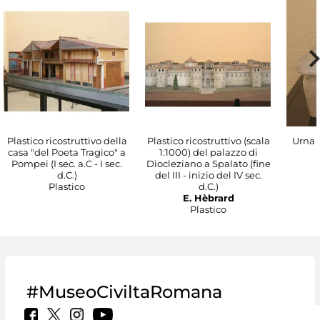
Plastico ricostruttivo della
Plastico ricostruttivo (scala
Urna c
casa "del Poeta Tragico" a
1:1000) del palazzo di
Pompei (I sec. a.C - I sec.
Diocleziano a Spalato (fine
d.C.)
del III - inizio del IV sec.
Plastico
d.C.)
E. Hèbrard
Plastico
#MuseoCiviltaRomana