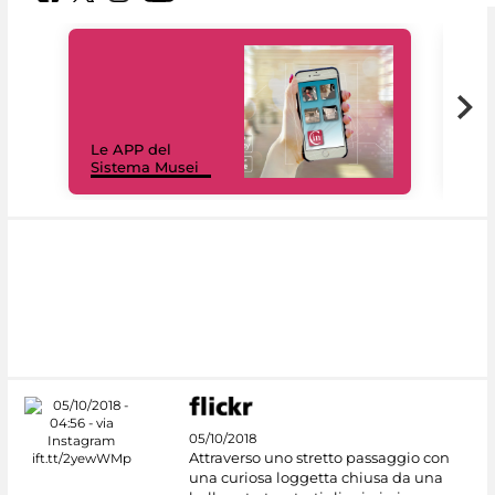
Il 
Le APP del
Mus
Sistema Musei
net
05/10/2018
Attraverso uno stretto passaggio con
una curiosa loggetta chiusa da una