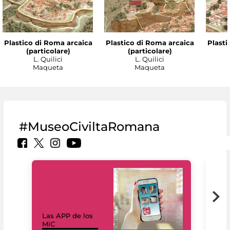
Plastico di Roma arcaica
Plastico di Roma arcaica
Plasti
(particolare)
(particolare)
L. Quilici
L. Quilici
Maqueta
Maqueta
#MuseoCiviltaRomana
Las APP de los
I Mi
MiC
net