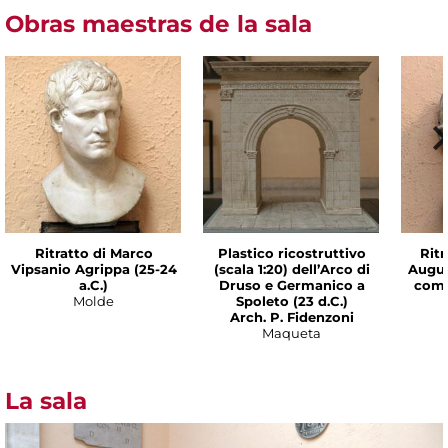
Obras maestras de la sala
Ritratto di Marco
Plastico ricostruttivo
Ritr
Vipsanio Agrippa (25-24
(scala 1:20) dell’Arco di
Augus
a.C.)
Druso e Germanico a
come
Molde
Spoleto (23 d.C.)
Arch. P. Fidenzoni
Maqueta
La sala