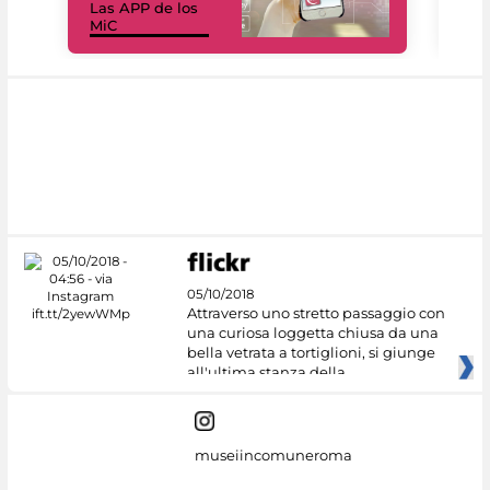
Las APP de los
I Mi
MiC
net
05/10/2018
Attraverso uno stretto passaggio con
una curiosa loggetta chiusa da una
bella vetrata a tortiglioni, si giunge
all'ultima stanza della
museiincomuneroma