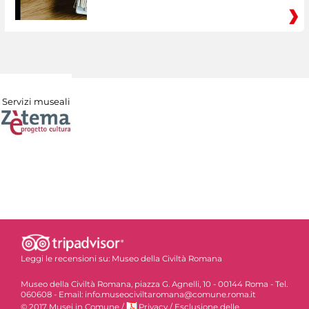
Servizi museali
Leggi le recensioni su:
Museo della Civiltà Romana
Museo della Civiltà Romana, piazza G. Agnelli, 10 - 00144 Roma - Tel.
060608 - Email: info.museociviltaromana@comune.roma.it
© 2017 Musei in Comune
/
Privacy
/
Esclusione delle