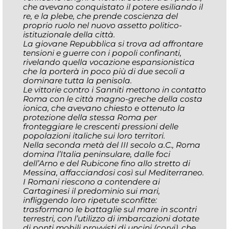
che avevano conquistato il potere esiliando il
re, e la plebe, che prende coscienza del
proprio ruolo nel nuovo assetto politico-
istituzionale della città.
La giovane Repubblica si trova ad affrontare
tensioni e guerre con i popoli confinanti,
rivelando quella vocazione espansionistica
che la porterà in poco più di due secoli a
dominare tutta la penisola.
Le vittorie contro i Sanniti mettono in contatto
Roma con le città magno-greche della costa
ionica, che avevano chiesto e ottenuto la
protezione della stessa Roma per
fronteggiare le crescenti pressioni delle
popolazioni italiche sui loro territori.
Nella seconda metà del III secolo a.C., Roma
domina l’Italia peninsulare, dalle foci
dell’Arno e del Rubicone fino allo stretto di
Messina, affacciandosi così sul Mediterraneo.
I Romani riescono a contendere ai
Cartaginesi il predominio sui mari,
infliggendo loro ripetute sconfitte:
trasformano le battaglie sul mare in scontri
terrestri, con l’utilizzo di imbarcazioni dotate
di ponti mobili provvisti di uncini (corvi), che