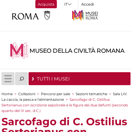
Acquista
Accedi
MUSEO DELLA CIVILTÀ ROMANA
TUTTI I MUSEI
Home
>
Collezioni
>
Percorsi per sale
>
Sezioni tematiche
>
Sala LIV:
Tu sei qui
La caccia, la pesca e l'alimentazione
>
Sarcofago di C. Ostilius
Sertorianus con iscrizione sepolcrale e le figure dei due defunti (secondo
quarto del III sec. d.C.)
Sarcofago di C. Ostilius
Sertorianus con