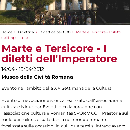
Home
>
Didattica
>
Didattica per tutti
>
Marte e Tersicore - I diletti
Tu sei qui
dell'Imperatore
Marte e Tersicore - I
diletti dell'Imperatore
14/04 - 15/04/2012
Museo della Civiltà Romana
Evento nell'ambito della XIV Settimana della Cultura
Evento di rievocazione storica realizzato dall’ associazione
culturale Ninuphar Eventi in collaborazione con
l‘associazione culturale Romanitas SPQR V COH Praetoria sul
ruolo dei milites e sulla danza nel mondo romano,
focalizzata sulle occasioni in cui i due temi si intrecciavano: i