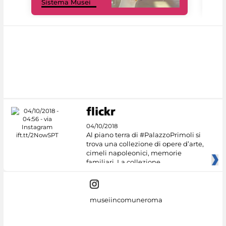
Sistema Musei
net
04/10/2018
Al piano terra di #PalazzoPrimoli si
trova una collezione di opere d’arte,
cimeli napoleonici, memorie
familiari. La collezione
museiincomuneroma