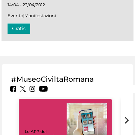
14/04 - 22/04/2012
Evento|Manifestazioni
Gratis
#MuseoCiviltaRomana
Il 
Le APP del
Mus