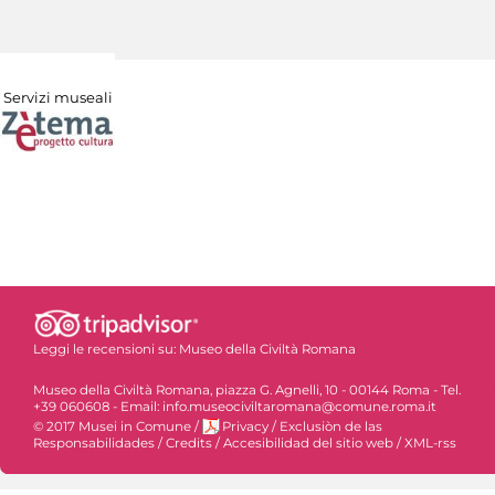
Servizi museali
Leggi le recensioni su:
Museo della Civiltà Romana
Museo della Civiltà Romana, piazza G. Agnelli, 10 - 00144 Roma - Tel.
+39 060608 - Email: info.museociviltaromana@comune.roma.it
© 2017 Musei in Comune
/
Privacy
/
Exclusiòn de las
Responsabilidades
/
Credits
/
Accesibilidad del sitio web
/
XML-rss