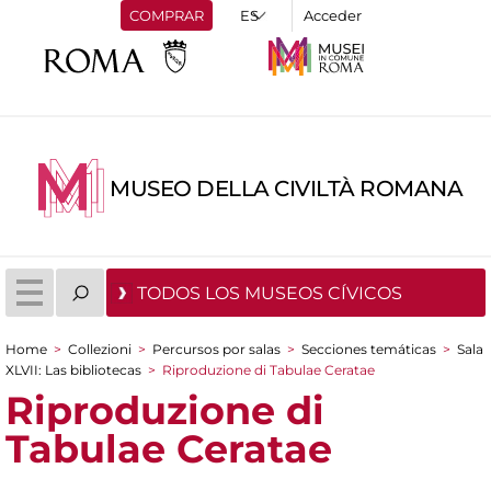
COMPRAR
Acceder
MUSEO DELLA CIVILTÀ ROMANA
TODOS LOS MUSEOS CÍVICOS
Home
>
Collezioni
>
Percursos por salas
>
Secciones temáticas
>
Sala
You are here
XLVII: Las bibliotecas
>
Riproduzione di Tabulae Ceratae
Riproduzione di
Tabulae Ceratae