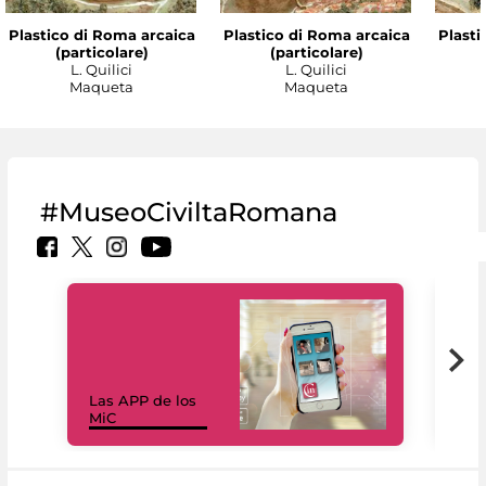
Plastico di Roma arcaica
Plastico di Roma arcaica
Plasti
(particolare)
(particolare)
L. Quilici
L. Quilici
Maqueta
Maqueta
#MuseoCiviltaRomana
Las APP de los
I Mi
MiC
net