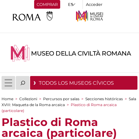
COMPRAR
Acceder
MUSEO DELLA CIVILTÀ ROMANA
TODOS LOS MUSEOS CÍVICOS
Home
>
Collezioni
>
Percursos por salas
>
Secciones históricas
>
Sala
You are here
XVIII: Maqueta de la Roma arcaica
>
Plastico di Roma arcaica
(particolare)
Plastico di Roma
arcaica (particolare)