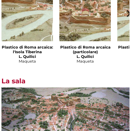
Plastico di Roma arcaica:
Plastico di Roma arcaica
Plasti
l'Isola Tiberina
(particolare)
L. Quilici
L. Quilici
Maqueta
Maqueta
La sala