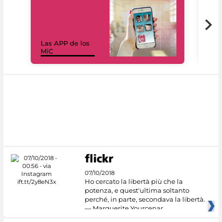
Las APP de los
I Mi
MiC
net
07/10/2018
Ho cercato la libertà più che la
potenza, e quest'ultima soltanto
perché, in parte, secondava la libertà.
— Marguerite Yourcenar