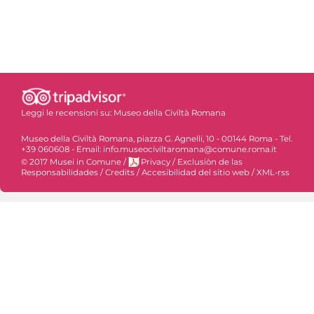
Leggi le recensioni su:
Museo della Civiltà Romana
Museo della Civiltà Romana, piazza G. Agnelli, 10 - 00144 Roma - Tel.
+39 060608 - Email: info.museociviltaromana@comune.roma.it
© 2017 Musei in Comune
/
Privacy
/
Exclusiòn de las
Responsabilidades
/
Credits
/
Accesibilidad del sitio web
/
XML-rss