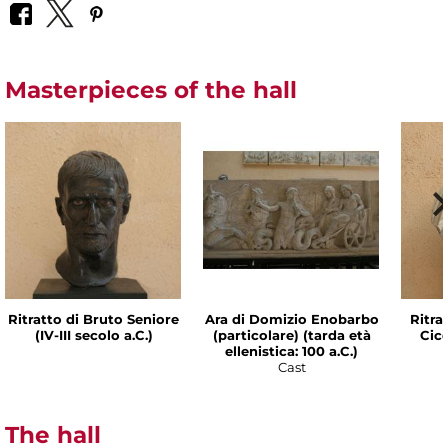
Masterpieces of the hall
Ritratto di Bruto Seniore
Ara di Domizio Enobarbo
Ritra
(IV-III secolo a.C.)
(particolare) (tarda età
Cice
ellenistica: 100 a.C.)
Cast
The hall