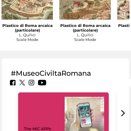
Plastico di Roma arcaica
Plastico di Roma arcaica
Plasti
(particolare)
(particolare)
L. Quilici
L. Quilici
Scale Mode
Scale Mode
#MuseoCiviltaRomana
MiC
The MiC APPs
net