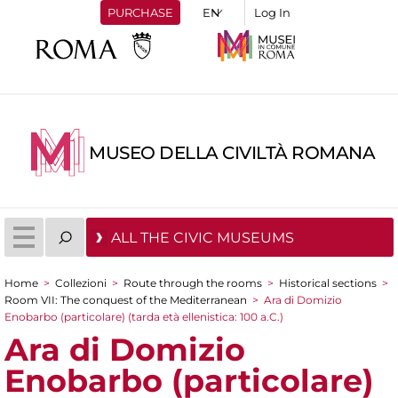
PURCHASE
Log In
MUSEO DELLA CIVILTÀ ROMANA
ALL THE CIVIC MUSEUMS
Home
>
Collezioni
>
Route through the rooms
>
Historical sections
>
You are here
Room VII: The conquest of the Mediterranean
>
Ara di Domizio
Enobarbo (particolare) (tarda età ellenistica: 100 a.C.)
Ara di Domizio
Enobarbo (particolare)