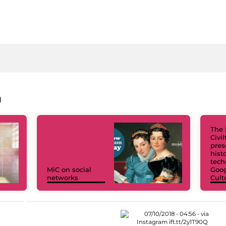
a
The 
Civi
pres
hist
tech
MiC on social
Goog
networks
Cult