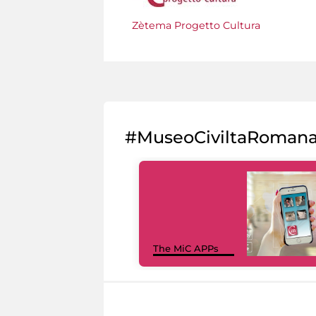
Zètema Progetto Cultura
#MuseoCiviltaRoman
The MiC APPs