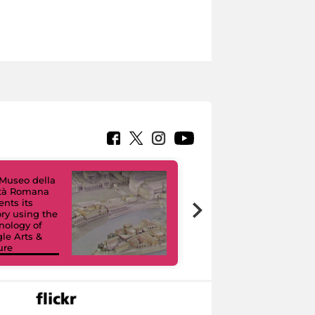
Museo della
ltà Romana
Virtual Tours. A
ents its
Digital Journey
ory using the
through Eight
nology of
Civic Museums
le Arts &
and their
ure
Collections