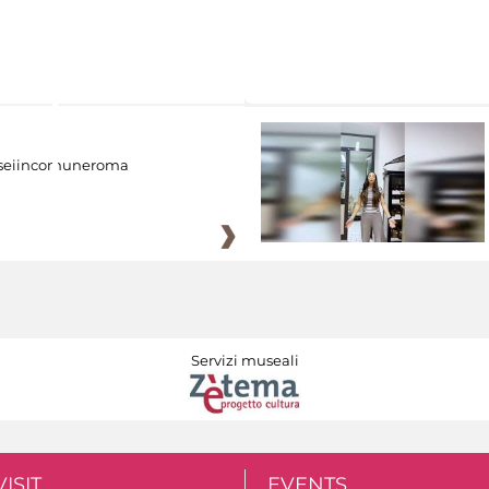
eiincomuneroma
Servizi museali
VISIT
EVENTS