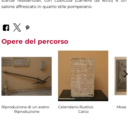
stanze residenziali, con cubicula (camere da letto) e un
salone affrescato in quarto stile pompeiano.
Opere del percorso
Riproduzione di un aratro
Calendario Rustico
Mosaic
Riproduzione
Calco