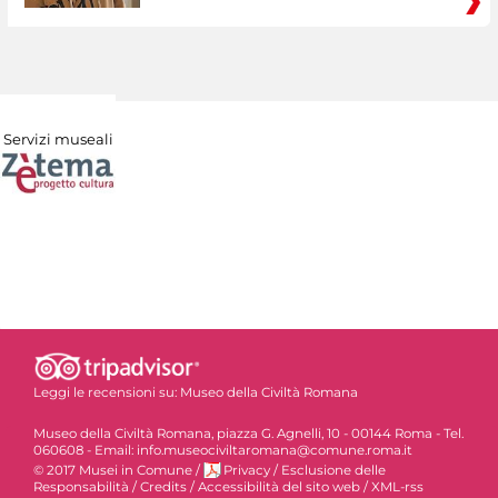
Servizi museali
Leggi le recensioni su:
Museo della Civiltà Romana
Museo della Civiltà Romana, piazza G. Agnelli, 10 - 00144 Roma - Tel.
060608 - Email: info.museociviltaromana@comune.roma.it
© 2017 Musei in Comune
/
Privacy
/
Esclusione delle
Responsabilità
/
Credits
/
Accessibilità del sito web
/
XML-rss