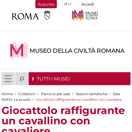
Acquista
Accedi
MUSEO DELLA CIVILTÀ ROMANA
TUTTI I MUSEI
Home
>
Collezioni
>
Percorsi per sale
>
Sezioni tematiche
>
Sala
Tu sei qui
XXXVI: La scuola
>
Giocattolo raffigurante un cavallino con cavaliere
Giocattolo raffigurante
un cavallino con
cavaliere