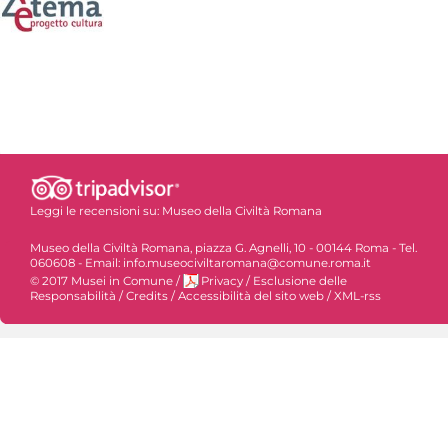
Leggi le recensioni su:
Museo della Civiltà Romana
Museo della Civiltà Romana, piazza G. Agnelli, 10 - 00144 Roma - Tel.
060608 - Email: info.museociviltaromana@comune.roma.it
© 2017 Musei in Comune
/
Privacy
/
Esclusione delle
Responsabilità
/
Credits
/
Accessibilità del sito web
/
XML-rss