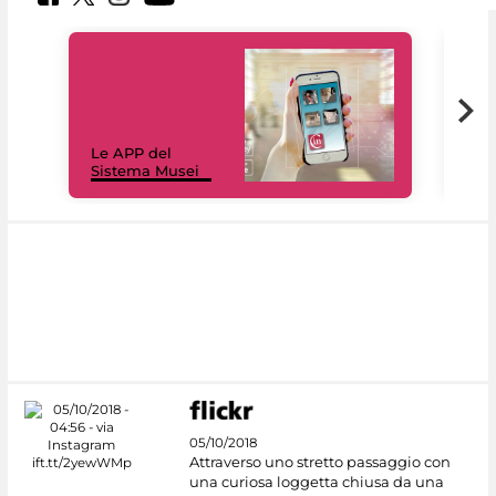
Il 
Le APP del
Mus
Sistema Musei
net
05/10/2018
Attraverso uno stretto passaggio con
una curiosa loggetta chiusa da una