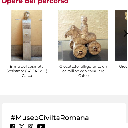
Opere del percorso
Erma del cosmeta
Giocattolo raffigurante un
Gioc
Sosistrato (141-142 d.C)
cavallino con cavaliere
Calco
Calco
#MuseoCiviltaRomana