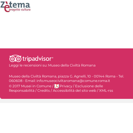
Leggi le recensioni su:
Museo della Civiltà Romana
Museo della Civiltà Romana, piazza G. Agnelli, 10 - 00144 Roma - Tel.
060608 - Email: info.museociviltaromana@comune.roma.it
© 2017 Musei in Comune
/
Privacy
/
Esclusione delle
Responsabilità
/
Credits
/
Accessibilità del sito web
/
XML-rss