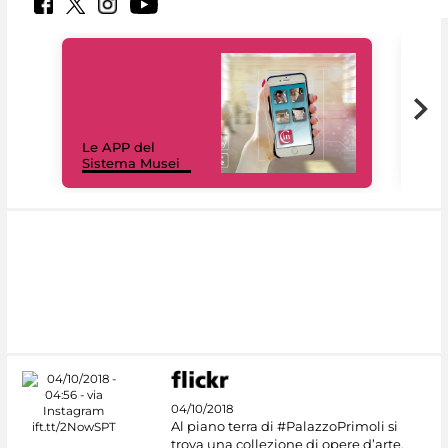
Il 
Le APP del
Mus
Sistema Musei
net
04/10/2018
Al piano terra di #PalazzoPrimoli si
trova una collezione di opere d’arte,