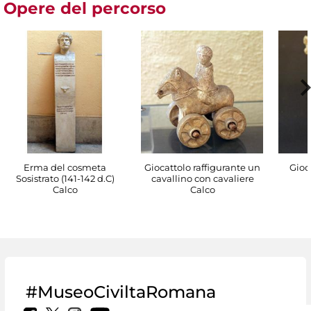
Opere del percorso
Erma del cosmeta
Giocattolo raffigurante un
Gioc
Sosistrato (141-142 d.C)
cavallino con cavaliere
Calco
Calco
#MuseoCiviltaRomana