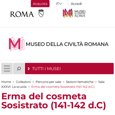
Acquista
Accedi
MUSEO DELLA CIVILTÀ ROMANA
TUTTI I MUSEI
Home
>
Collezioni
>
Percorsi per sale
>
Sezioni tematiche
>
Sala
Tu sei qui
XXXVI: La scuola
>
Erma del cosmeta Sosistrato (141-142 d.C)
Erma del cosmeta
Sosistrato (141-142 d.C)