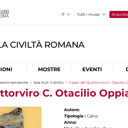
Tutti i musei
Acquist
A CIVILTÀ ROMANA
IONI
MOSTRE
EVENTI
ezioni tematiche
>
Sala XLVI: Il diritto
>
Cippo del Quattorviro C. Otacilio
ttorviro C. Otacilio Opp
Autore:
Tipologia :
Calco
Anno: