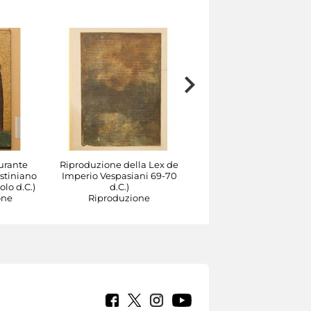
urante
Riproduzione della Lex de
Ritratto di Cicerone
stiniano
Imperio Vespasiani 69-70
Calco
olo d.C.)
d.C.)
one
Riproduzione