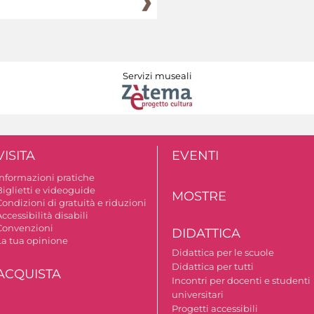
Servizi museali
VISITA
EVENTI
Informazioni pratiche
Biglietti e videoguide
MOSTRE
ondizioni di gratuità e riduzioni
ccessibilità disabili
Convenzioni
DIDATTICA
La tua opinione
Didattica per le scuole
Didattica per tutti
ACQUISTA
Incontri per docenti e studenti
universitari
Progetti accessibili