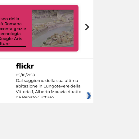
useo della
ltà Romana
Tour Virtuali.
acconta grazie
Viaggio digitale
 tecnologia
tra otto musei
Google Arts
civici e i loro
lture
capolavori
05/10/2018
Dal soggiorno della sua ultima
abitazione in Lungotevere della
Vittoria 1, Alberto Moravia ritratto
da Renato Guttuso