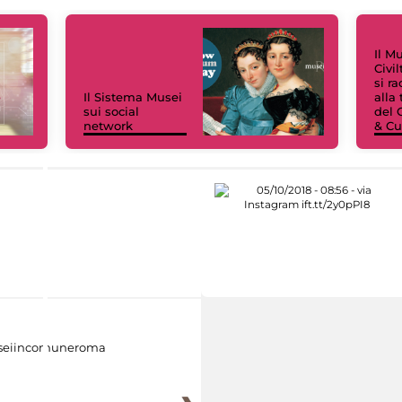
Il M
Civi
si r
Il Sistema Musei
alla
sui social
del 
network
& Cu
eiincomuneroma