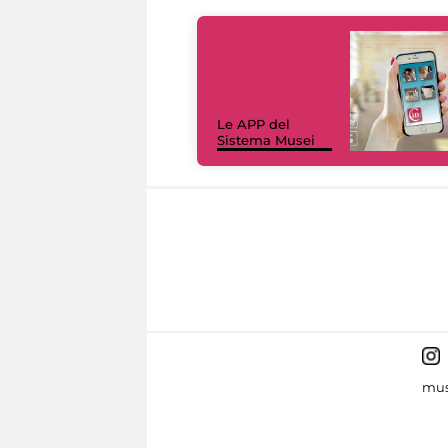
Le APP del
Sistema Musei
mus