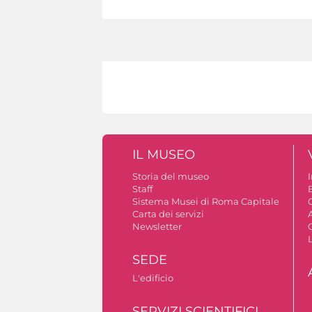
IL MUSEO
Storia del museo
Staff
Sistema Musei di Roma Capitale
C
Carta dei servizi
A
Newsletter
SEDE
L'edificio
SERVIZI SCIENTIFICI