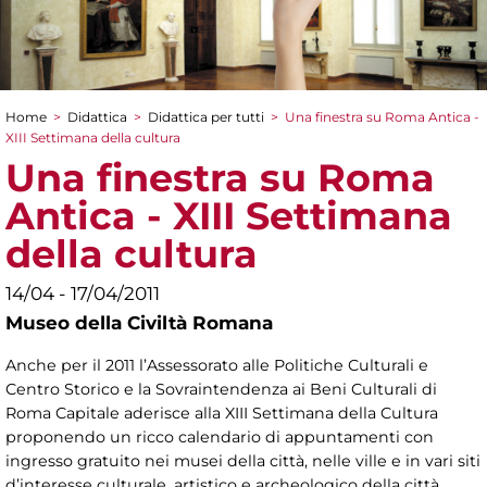
Home
>
Didattica
>
Didattica per tutti
>
Una finestra su Roma Antica -
Tu sei qui
XIII Settimana della cultura
Una finestra su Roma
Antica - XIII Settimana
della cultura
14/04 - 17/04/2011
Museo della Civiltà Romana
Anche per il 2011 l’Assessorato alle Politiche Culturali e
Centro Storico e la Sovraintendenza ai Beni Culturali di
Roma Capitale aderisce alla XIII Settimana della Cultura
proponendo un ricco calendario di appuntamenti con
ingresso gratuito nei musei della città, nelle ville e in vari siti
d’interesse culturale, artistico e archeologico della città.