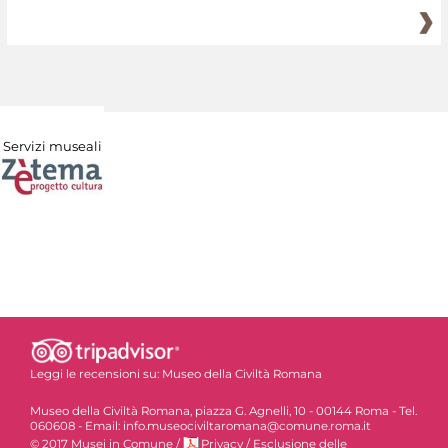
Servizi museali
Leggi le recensioni su:
Museo della Civiltà Romana
Museo della Civiltà Romana, piazza G. Agnelli, 10 - 00144 Roma - Tel.
060608 - Email: info.museociviltaromana@comune.roma.it
© 2017 Musei in Comune
/
Privacy
/
Esclusione delle