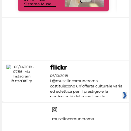
Sistema Musei
net
06/10/2018
I @museiincomuneroma
costituiscono un’offerta culturale varia
ed eclettica per il prestigio e la
particolarità delle sedi, per le
museiincomuneroma