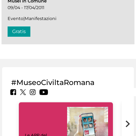
Musei in Comune
09/04 - 17/04/2011
Evento|Manifestazioni
Gratis
#MuseoCiviltaRomana
Il 
Le APP del
Mus