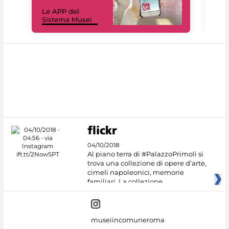
Il 
Le APP del
Mus
Sistema Musei
net
04/10/2018
Al piano terra di #PalazzoPrimoli si
trova una collezione di opere d’arte,
cimeli napoleonici, memorie
familiari. La collezione
museiincomuneroma