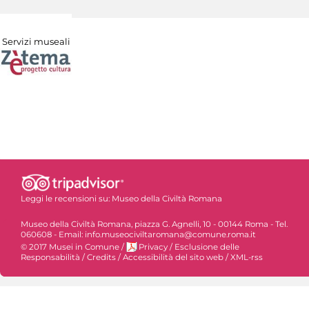
Servizi museali
Leggi le recensioni su:
Museo della Civiltà Romana
Museo della Civiltà Romana, piazza G. Agnelli, 10 - 00144 Roma - Tel.
060608 - Email: info.museociviltaromana@comune.roma.it
© 2017 Musei in Comune
/
Privacy
/
Esclusione delle
Responsabilità
/
Credits
/
Accessibilità del sito web
/
XML-rss