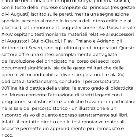
naturale del pronao del tempio di Ancyra (odierna Ankara),
con il testo delle imprese compiute dal princeps (res gestae
divi Augusti) iscritto sulle pareti, merita una segnalazione
speciale, accanto al modello in scala dell’intero edificio e ai
plastici di altri monumenti augustei come l’Ara Pacis. Le sale
X-XIV ospitano testimonianze materiali relative ai successori
di Augusto: i Giulio-Claudi, i Flavi, Traiano e Adriano, gli
Antonini e i Severi, sino agli ultimi grandi imperatori. Questo
settore offre una sintesi esemplarmente dettagliata
dell’evoluzione del principato nel corso dei secoli con
documenti significativi sia delle gesta militari che delle
opere civili riconducibili ai diversi imperatori. La sala XV,
dedicata al Cristianesimo, conclude il percorsoDurata:
90’Finalità didattica della visita: l’elevato grado di didatticità
del Museo consente l’attuazione di stretti legami con i
programmi scolastici istituzionali che trovano - in particolare
nelle sale del percorso storico - un’illustrazione e un
riscontro visivo di quanto appreso astrattamente sui libri.
Infatti, il contatto diretto con le testimonianze materiali
esposte permette un apprendimento più immediato e
ricco.