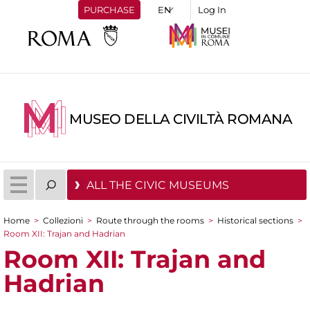
PURCHASE
Log In
MUSEO DELLA CIVILTÀ ROMANA
ALL THE CIVIC MUSEUMS
Home
>
Collezioni
>
Route through the rooms
>
Historical sections
>
You are here
Room XII: Trajan and Hadrian
Room XII: Trajan and
Hadrian