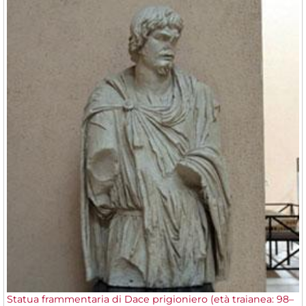
Statua frammentaria di Dace prigioniero (età traianea: 98–