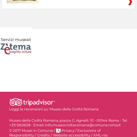
Servizi museali
Leggi le recensioni su:
Museo della Civiltà Romana
Museo della Civiltà Romana, piazza G. Agnelli, 10 - 00144 Roma - Tel.
+39 060608 - Email: info.museociviltaromana@comune.roma.it
© 2017 Musei in Comune
/
Privacy
/
Exclusions of
Responsibility
/
Credits
/
Website accessibility
/
XML-rss