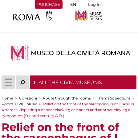
PURCHASE
Log In
MUSEO DELLA CIVILTÀ ROMANA
ALL THE CIVIC MUSEUMS
Home
>
Collezioni
>
Route through the rooms
>
Thematic sections
>
You are here
Room XLVIII: Music
>
Relief on the front of the sarcophagus of L. Atilius
Artemas, depicting a dancer clacking castanets and another playing a
tympanum (Second century A.D.)
Relief on the front of
the sarcophagus of L.