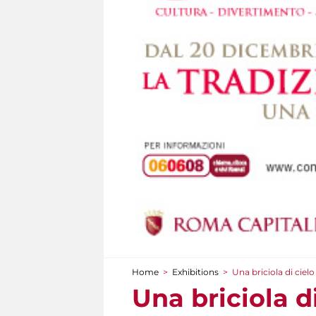
Home
>
Exhibitions
>
Una briciola di cielo
You are here
Una briciola di