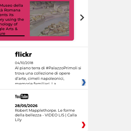
Museo della
ltà Romana
Virtual Tours. A
ents its
Digital Journey
ory using the
through Eight
nology of
Civic Museums
le Arts &
and their
ure
Collections
04/10/2018
Al piano terra di #PalazzoPrimoli si
trova una collezione di opere
d’arte, cimeli napoleonici,
memorie familiari. La
28/05/2026
Robert Mapplethorpe. Le forme
della bellezza - VIDEO LIS | Calla
Lily