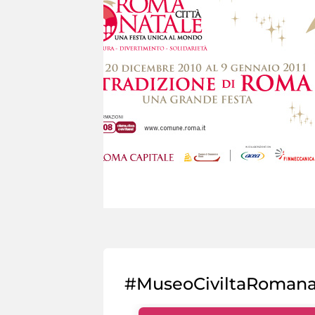
#MuseoCiviltaRoman