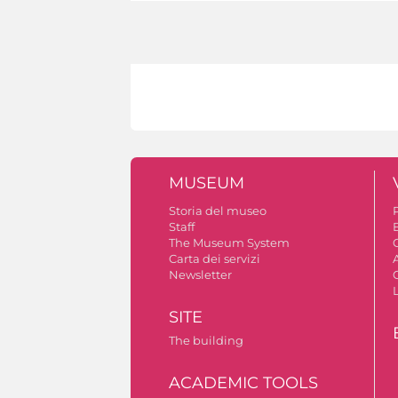
MUSEUM
Storia del museo
Staff
The Museum System
C
Carta dei servizi
A
Newsletter
SITE
The building
ACADEMIC TOOLS