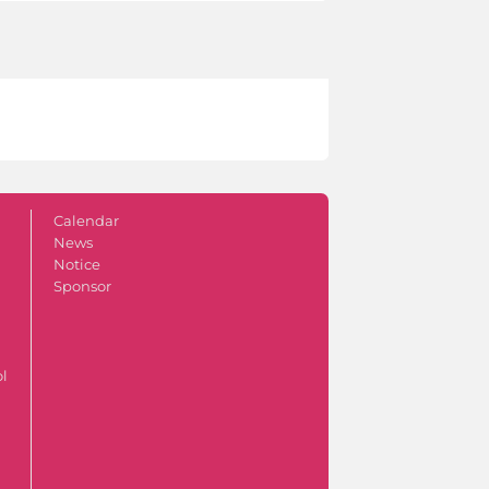
Calendar
News
Notice
Sponsor
ol