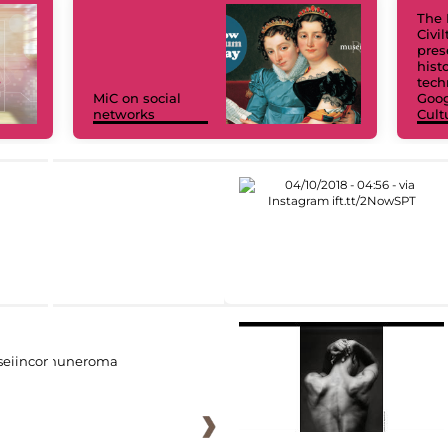
The 
Civi
pres
hist
tech
MiC on social
Goog
networks
Cult
eiincomuneroma