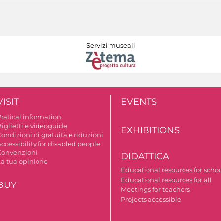
Servizi museali
VISIT
EVENTS
Pratical information
Biglietti e videoguide
EXHIBITIONS
ondizioni di gratuità e riduzioni
ccessibility for disabled people
Convenzioni
DIDATTICA
La tua opinione
Educational resources for scho
Educational resources for all
BUY
Meetings for teachers
Projects accessible