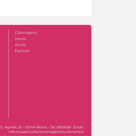
Calendario
News
Avvisi
Partner
. Agnelli, 10 - 00144 Roma - Tel. 060608 - Email:
info.museociviltaromana@comune.roma.it