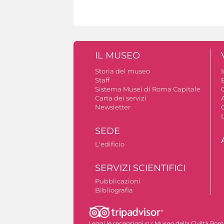
IL MUSEO
Storia del museo
Staff
Sistema Musei di Roma Capitale
C
Carta dei servizi
A
Newsletter
SEDE
L'edificio
SERVIZI SCIENTIFICI
Pubblicazioni
Bibliografia
Leggi le recensioni su:
Museo della Civiltà Ro