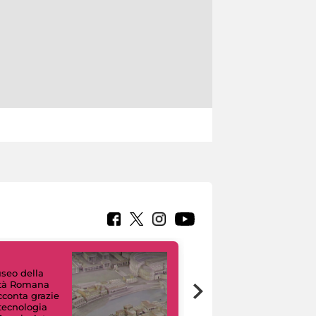
useo della
ltà Romana
Tour Virtuali.
acconta grazie
Viaggio digitale
 tecnologia
tra otto musei