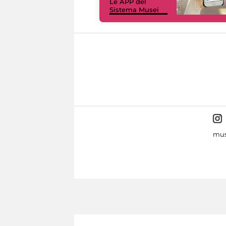
Le APP del
Sistema Musei
mus