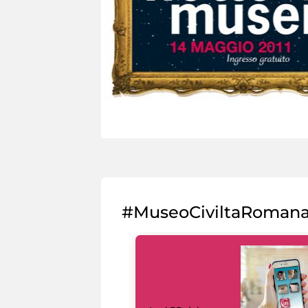
#MuseoCiviltaRoman