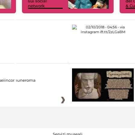
sui social
del 
network
& Cu
eiincomuneroma
Servizi museali