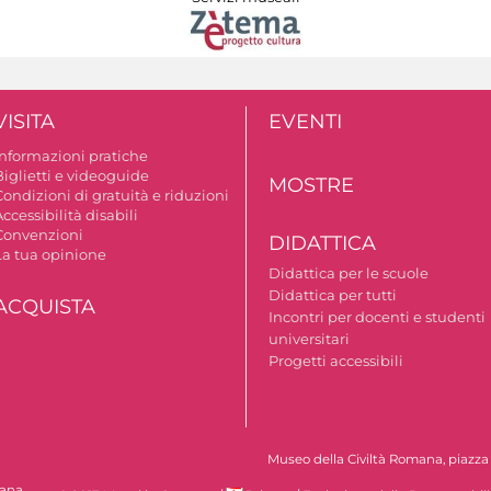
VISITA
EVENTI
Informazioni pratiche
Biglietti e videoguide
MOSTRE
ondizioni di gratuità e riduzioni
ccessibilità disabili
Convenzioni
DIDATTICA
La tua opinione
Didattica per le scuole
Didattica per tutti
ACQUISTA
Incontri per docenti e studenti
universitari
Progetti accessibili
Museo della Civiltà Romana, piazza G
mana