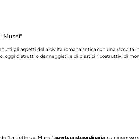
i Musei"
ra tutti gli aspetti della civiltà romana antica con una raccolta 
, oggi distrutti o danneggiati, e di plastici ricostruttivi di mo
 de “La Notte dei Musei”
apertura straordinaria
, con ingresso 