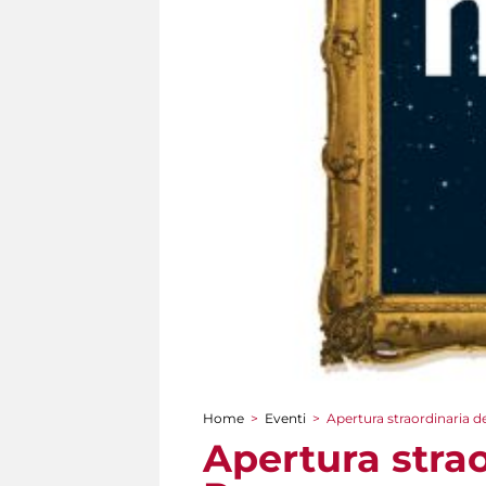
Home
>
Eventi
>
Apertura straordinaria d
Tu sei qui
Apertura strao