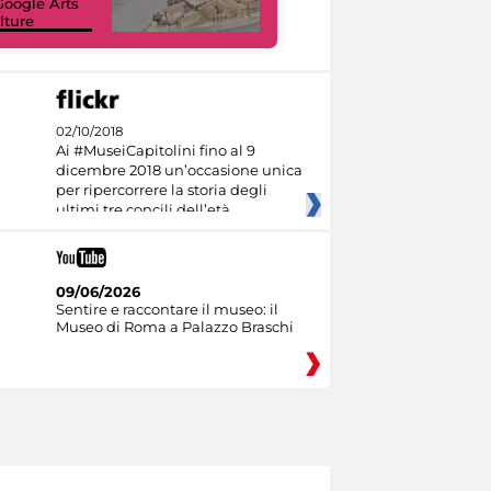
Google Arts
civici e i loro
lture
capolavori
02/10/2018
Ai #MuseiCapitolini fino al 9
dicembre 2018 un’occasione unica
per ripercorrere la storia degli
ultimi tre concili dell’età
09/06/2026
Sentire e raccontare il museo: il
Museo di Roma a Palazzo Braschi