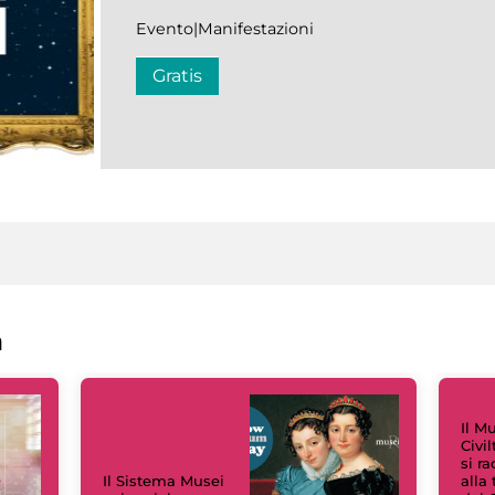
Evento|Manifestazioni
Gratis
a
Il M
Civi
si r
Il Sistema Musei
alla