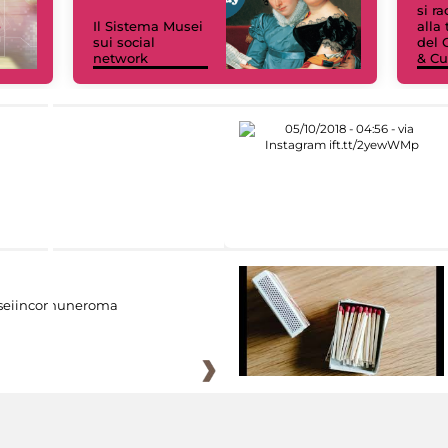
si r
Il Sistema Musei
alla
sui social
del 
network
& Cu
eiincomuneroma