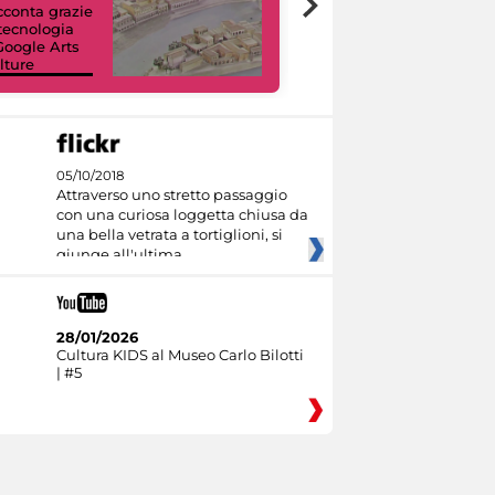
acconta grazie
Viaggio digitale
 tecnologia
tra otto musei
Google Arts
civici e i loro
lture
capolavori
05/10/2018
Attraverso uno stretto passaggio
con una curiosa loggetta chiusa da
una bella vetrata a tortiglioni, si
giunge all'ultima
28/01/2026
Cultura KIDS al Museo Carlo Bilotti
| #5