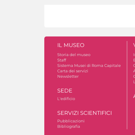
IL MUSEO
Storia del museo
Staff
Sistema Musei di Roma Capitale
C
Carta dei servizi
A
Newsletter
SEDE
L'edificio
SERVIZI SCIENTIFICI
Pubblicazioni
Bibliografia