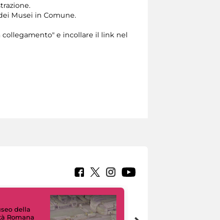
trazione.
 dei Musei in Comune.
 collegamento" e incollare il link nel
useo della
ltà Romana
Tour Virtuali.