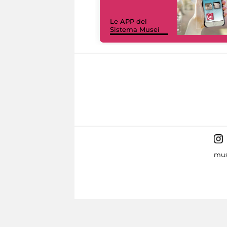
Le APP del
Sistema Musei
mus