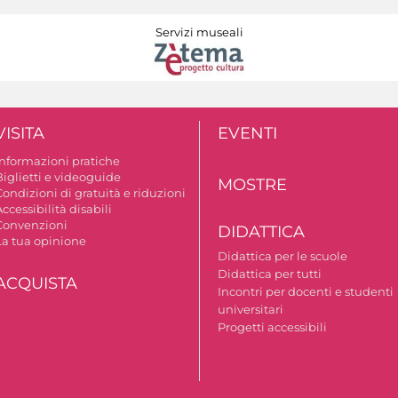
Servizi museali
VISITA
EVENTI
Informazioni pratiche
Biglietti e videoguide
MOSTRE
ondizioni di gratuità e riduzioni
ccessibilità disabili
Convenzioni
DIDATTICA
La tua opinione
Didattica per le scuole
Didattica per tutti
ACQUISTA
Incontri per docenti e studenti
universitari
Progetti accessibili