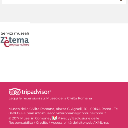
Servizi museali
Leggi le recensioni su:
Museo della Civiltà Romana
Museo della Civiltà Romana, piazza G. Agnelli, 10 - 00144 Roma - Tel.
060608 - Email: info.museociviltaromana@comune.roma.it
© 2017 Musei in Comune
/
Privacy
/
Esclusione delle
Responsabilità
/
Credits
/
Accessibilità del sito web
/
XML-rss