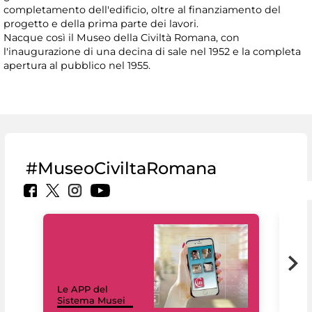
completamento dell'edificio, oltre al finanziamento del
progetto e della prima parte dei lavori.
Nacque così il Museo della Civiltà Romana, con
l'inaugurazione di una decina di sale nel 1952 e la completa
apertura al pubblico nel 1955.
#MuseoCiviltaRomana
Il 
Le APP del
Mus
Sistema Musei
net