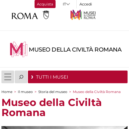
Acquista
Accedi
MUSEO DELLA CIVILTÀ ROMANA
TUTTI I MUSEI
Home
>
Il museo
>
Storia del museo
>
Museo della Civiltà Romana
Tu sei qui
Museo della Civiltà
Romana