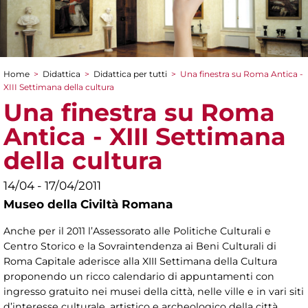
Home
>
Didattica
>
Didattica per tutti
>
Una finestra su Roma Antica -
Tu sei qui
XIII Settimana della cultura
Una finestra su Roma
Antica - XIII Settimana
della cultura
14/04 - 17/04/2011
Museo della Civiltà Romana
Anche per il 2011 l’Assessorato alle Politiche Culturali e
Centro Storico e la Sovraintendenza ai Beni Culturali di
Roma Capitale aderisce alla XIII Settimana della Cultura
proponendo un ricco calendario di appuntamenti con
ingresso gratuito nei musei della città, nelle ville e in vari siti
d’interesse culturale, artistico e archeologico della città.