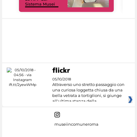
Sistema Musei
net
05/10/2018
Attraverso uno stretto passaggio con
una curiosa loggetta chiusa da una
bella vetrata a tortiglioni, si giunge
all'ultima stanza della
museiincomuneroma