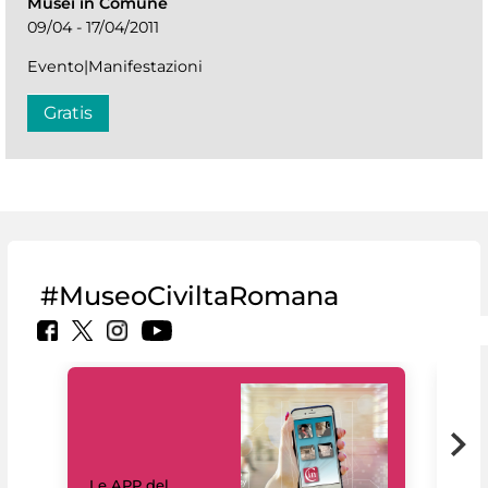
Musei in Comune
09/04 - 17/04/2011
Evento|Manifestazioni
Gratis
#MuseoCiviltaRomana
Il 
Le APP del
Mus