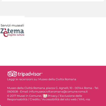
Servizi museali
Leggi le recensioni su:
Museo della Civiltà Romana
Museo della Civiltà Romana, piazza G. Agnelli, 10 - 00144 Roma - Tel.
060608 - Email: info.museociviltaromana@comune.roma.it
© 2017 Musei in Comune
/
Privacy
/
Esclusione delle
Responsabilità
/
Credits
/
Accessibilità del sito web
/
XML-rss