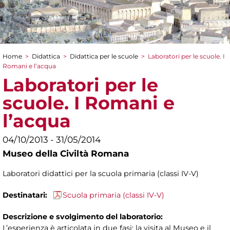
Home
>
Didattica
>
Didattica per le scuole
>
Laboratori per le scuole. I
Tu sei qui
Romani e l’acqua
Laboratori per le
scuole. I Romani e
l’acqua
04/10/2013 - 31/05/2014
Museo della Civiltà Romana
Laboratori didattici per la scuola primaria (classi IV-V)
Destinatari:
Scuola primaria (classi IV-V)
Descrizione e svolgimento del laboratorio:
L’esperienza è articolata in due fasi: la visita al Museo e il