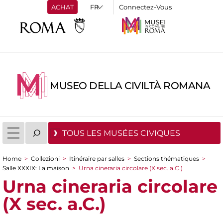
ACHAT
Connectez-Vous
MUSEO DELLA CIVILTÀ ROMANA
TOUS LES MUSÉES CIVIQUES
Home
>
Collezioni
>
Itinéraire par salles
>
Sections thématiques
>
You are here
Salle XXXIX: La maison
>
Urna cineraria circolare (X sec. a.C.)
Urna cineraria circolare
(X sec. a.C.)