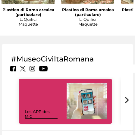
Plastico di Roma arcaica
Plastico di Roma arcaica
Plasti
(particolare)
(particolare)
L. Quilici
L. Quilici
Maquette
Maquette
#MuseoCiviltaRomana
Les APP des
Les
MiC
rés