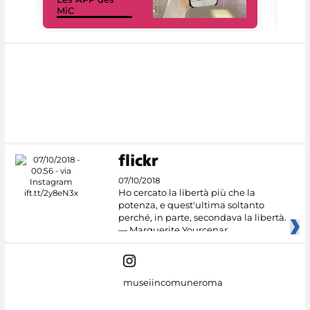
MiC
rés
07/10/2018
Ho cercato la libertà più che la
potenza, e quest'ultima soltanto
perché, in parte, secondava la libertà.
— Marguerite Yourcenar
museiincomuneroma