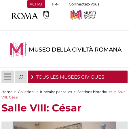
ACHAT
Connectez-Vous
MUSEO DELLA CIVILTÀ ROMANA
TOUS LES MUSÉES CIVIQUES
Home
>
Collezioni
>
Itinéraire par salles
>
Sections historiques
>
Salle
You are here
VIII: César
Salle VIII: César