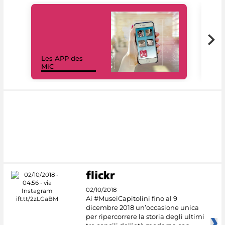
Les APP des
Les
MiC
rés
02/10/2018
Ai #MuseiCapitolini fino al 9
dicembre 2018 un’occasione unica
per ripercorrere la storia degli ultimi