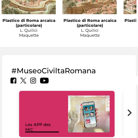
Plastico di Roma arcaica
Plastico di Roma arcaica
Plasti
(particolare)
(particolare)
L. Quilici
L. Quilici
Maquette
Maquette
#MuseoCiviltaRomana
Les APP des
Les
MiC
rés