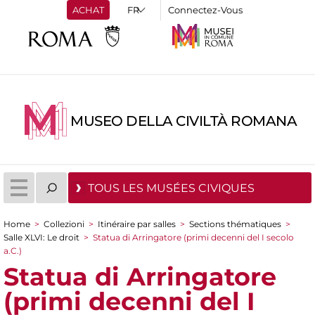
ACHAT
Connectez-Vous
MUSEO DELLA CIVILTÀ ROMANA
TOUS LES MUSÉES CIVIQUES
Home
>
Collezioni
>
Itinéraire par salles
>
Sections thématiques
>
You are here
Salle XLVI: Le droit
>
Statua di Arringatore (primi decenni del I secolo
a.C.)
Statua di Arringatore
(primi decenni del I