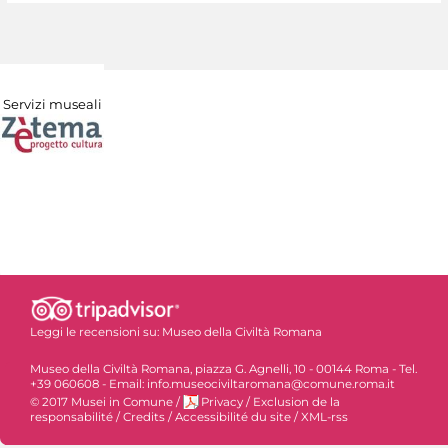
Servizi museali
Leggi le recensioni su:
Museo della Civiltà Romana
Museo della Civiltà Romana, piazza G. Agnelli, 10 - 00144 Roma - Tel.
+39 060608 - Email: info.museociviltaromana@comune.roma.it
© 2017 Musei in Comune
/
Privacy
/
Exclusion de la
responsabilité
/
Credits
/
Accessibilité du site
/
XML-rss